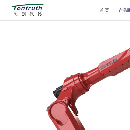
首 页
产品