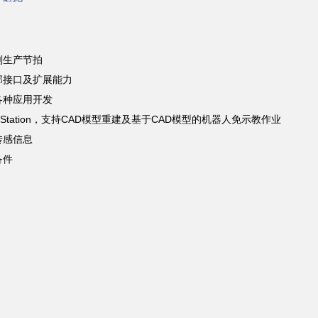
刻生产节拍
部接口及扩展能力
各种应用开发
al Work Station，支持CAD模型重建及基于CAD模型的机器人免示教作业
传感信息
备件