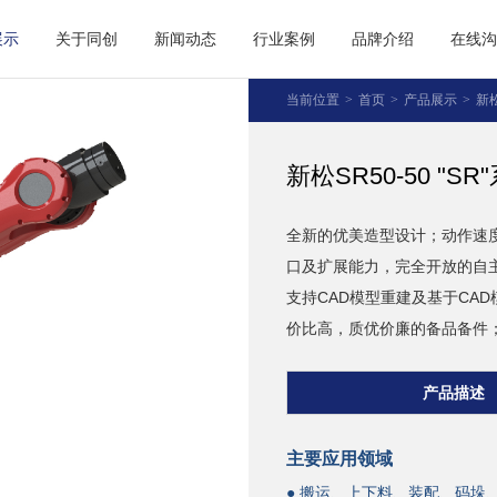
展示
关于同创
新闻动态
行业案例
品牌介绍
在线
当前位置
>
首页
>
产品展示
>
新
新松SR50-50 "
全新的优美造型设计；动作速
口及扩展能力，完全开放的自主系统，支持
支持CAD模型重建及基于CA
价比高，质优价廉的备品备件
产品描述
主要应用领域
● 搬运、上下料、装配、码垛