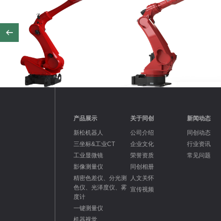
产品展示
关于同创
新闻动态
新松机器人
公司介绍
同创动态
三坐标&工业CT
企业文化
行业资讯
工业显微镜
荣誉资质
常见问题
影像测量仪
同创相册
精密色差仪、分光测
人文关怀
色仪、光泽度仪、雾
宣传视频
度计
一键测量仪
机器视觉