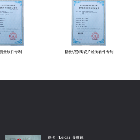
指纹识别陶瓷片检测软件专利
引线框架电
徕卡（Leica）显微镜