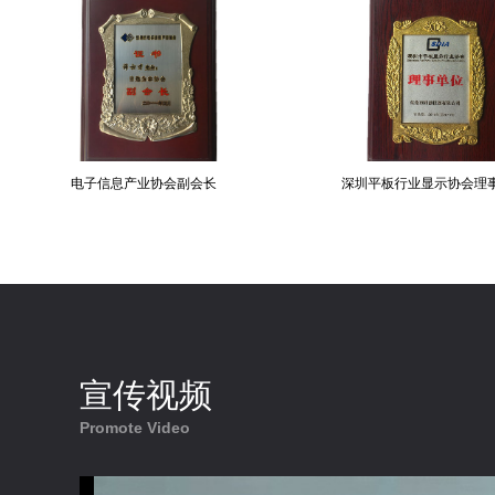
信息产业协会副会长
深圳平板行业显示协会理事单位
宣传视频
Promote Video