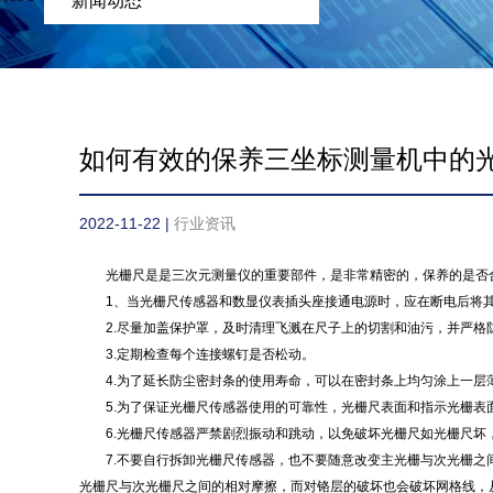
新闻动态
如何有效的保养三坐标测量机中的
2022-11-22 |
行业资讯
光栅尺是是三次元测量仪的重要部件，是非常精密的，保养的是否合
1、当光栅尺传感器和数显仪表插头座接通电源时，应在断电后将
2.尽量加盖保护罩，及时清理飞溅在尺子上的切割和油污，并严格
3.定期检查每个连接螺钉是否松动。
4.为了延长防尘密封条的使用寿命，可以在密封条上均匀涂上一层
5.为了保证光栅尺传感器使用的可靠性，光栅尺表面和指示光栅表面
6.光栅尺传感器严禁剧烈振动和跳动，以免破坏光栅尺如光栅尺坏
7.不要自行拆卸光栅尺传感器，也不要随意改变主光栅与次光栅之
光栅尺与次光栅尺之间的相对摩擦，而对铬层的破坏也会破坏网格线，