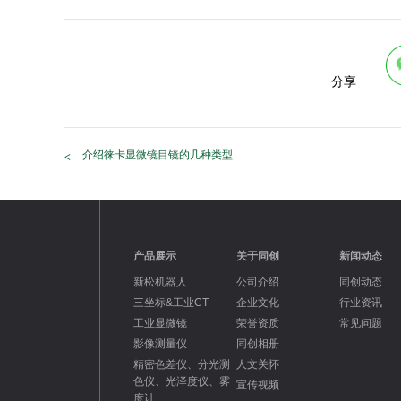
分享
介绍徕卡显微镜目镜的几种类型
产品展示
关于同创
新闻动态
新松机器人
公司介绍
同创动态
三坐标&工业CT
企业文化
行业资讯
工业显微镜
荣誉资质
常见问题
影像测量仪
同创相册
精密色差仪、分光测
人文关怀
色仪、光泽度仪、雾
宣传视频
度计